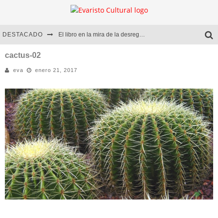
DESTACADO
El libro en la mira de la desregulación
Marcelo Rubio | El llovedor
cactus-02
eva
enero 21, 2017
Diego Meret | Hotel Acapulco
Alejandra Correa | La nieve