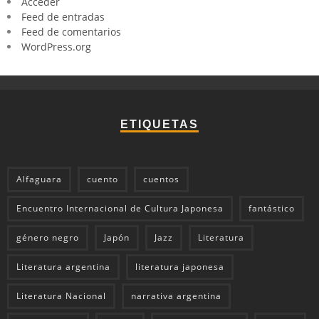
Acceder
Feed de entradas
Feed de comentarios
WordPress.org
ETIQUETAS
Alfaguara
cuento
cuentos
Encuentro Internacional de Cultura Japonesa
fantástico
género negro
Japón
Jazz
Literatura
Literatura argentina
literatura japonesa
Literatura Nacional
narrativa argentina