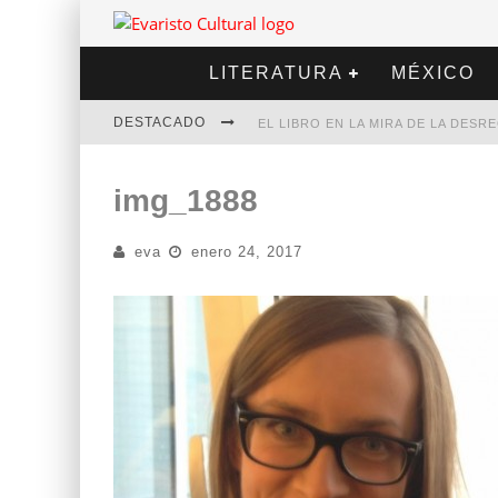
LITERATURA
MÉXICO
DESTACADO
EL LIBRO EN LA MIRA DE LA DES
MARCELO RUBIO | EL LLOVEDOR
img_1888
DIEGO MERET | HOTEL ACAPULCO
eva
enero 24, 2017
ALEJANDRA CORREA | LA NIEVE