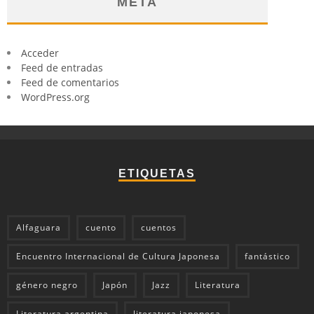
META
Acceder
Feed de entradas
Feed de comentarios
WordPress.org
ETIQUETAS
Alfaguara
cuento
cuentos
Encuentro Internacional de Cultura Japonesa
fantástico
género negro
Japón
Jazz
Literatura
Literatura argentina
literatura japonesa