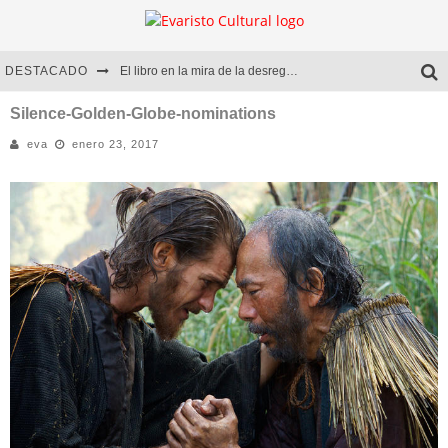
DESTACADO
El libro en la mira de la desregulación
Marcelo Rubio | El llovedor
Silence-Golden-Globe-nominations
eva
enero 23, 2017
Diego Meret | Hotel Acapulco
Alejandra Correa | La nieve