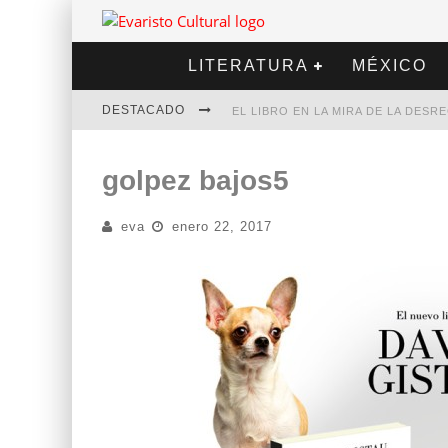
LITERATURA
MÉXICO
DESTACADO
EL LIBRO EN LA MIRA DE LA DES
MARCELO RUBIO | EL LLOVEDOR
golpez bajos5
DIEGO MERET | HOTEL ACAPULCO
eva
enero 22, 2017
ALEJANDRA CORREA | LA NIEVE