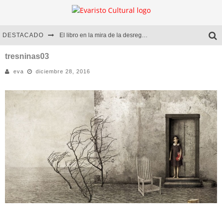
DESTACADO
El libro en la mira de la desregulación
Marcelo Rubio | El llovedor
tresninas03
eva
diciembre 28, 2016
Diego Meret | Hotel Acapulco
Alejandra Correa | La nieve