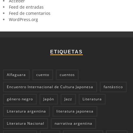
Acceder
Feed de entradas
Feed de comentarios
WordPress.org
ETIQUETAS
Alfaguara
cuento
cuentos
Encuentro Internacional de Cultura Japonesa
fantástico
género negro
Japón
Jazz
Literatura
Literatura argentina
literatura japonesa
Literatura Nacional
narrativa argentina