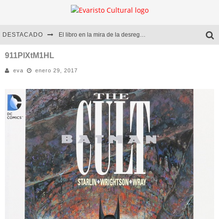
DESTACADO
El libro en la mira de la desregulación
Marcelo Rubio | El llovedor
911PlXtM1HL
eva
enero 29, 2017
Diego Meret | Hotel Acapulco
Alejandra Correa | La nieve