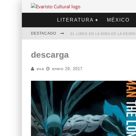
LITERATURA
MÉXICO
DESTACADO
EL LIBRO EN LA MIRA DE LA DES
MARCELO RUBIO | EL LLOVEDOR
descarga
DIEGO MERET | HOTEL ACAPULCO
eva
enero 29, 2017
ALEJANDRA CORREA | LA NIEVE