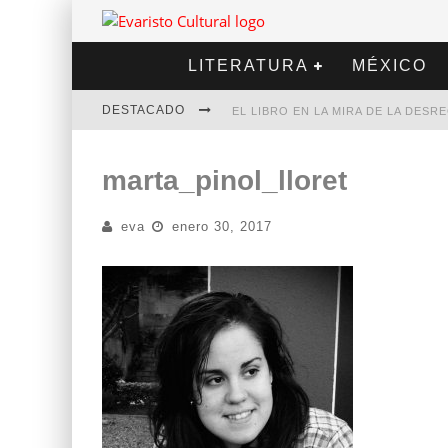
LITERATURA
MÉXICO
DESTACADO
EL LIBRO EN LA MIRA DE LA DES
MARCELO RUBIO | EL LLOVEDOR
marta_pinol_lloret
DIEGO MERET | HOTEL ACAPULCO
eva
enero 30, 2017
ALEJANDRA CORREA | LA NIEVE