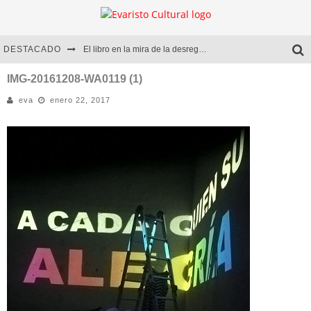
DESTACADO
El libro en la mira de la desregulación
Marcelo Rubio | El llovedor
IMG-20161208-WA0119 (1)
eva
enero 22, 2017
Diego Meret | Hotel Acapulco
Alejandra Correa | La nieve