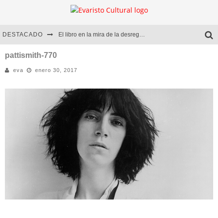
DESTACADO
El libro en la mira de la desregulación
Marcelo Rubio | El llovedor
pattismith-770
eva
enero 30, 2017
Diego Meret | Hotel Acapulco
Alejandra Correa | La nieve