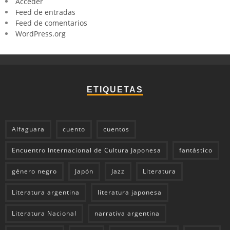
Acceder
Feed de entradas
Feed de comentarios
WordPress.org
ETIQUETAS
Alfaguara
cuento
cuentos
Encuentro Internacional de Cultura Japonesa
fantástico
género negro
Japón
Jazz
Literatura
Literatura argentina
literatura japonesa
Literatura Nacional
narrativa argentina