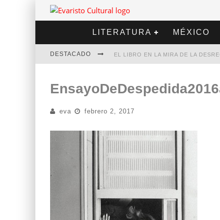
LITERATURA
MÉXICO
DESTACADO
EL LIBRO EN LA MIRA DE LA DES
MARCELO RUBIO | EL LLOVEDOR
EnsayoDeDespedida2016
DIEGO MERET | HOTEL ACAPULCO
eva
febrero 2, 2017
ALEJANDRA CORREA | LA NIEVE