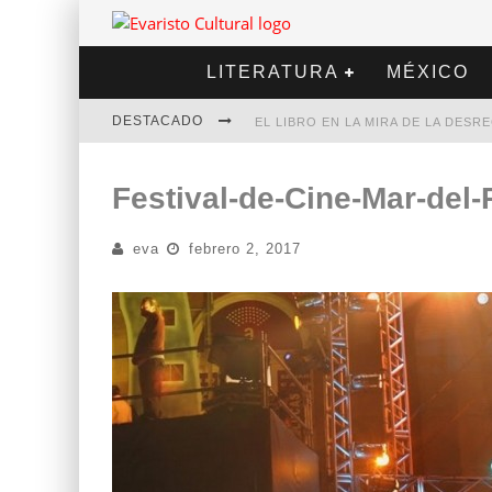
LITERATURA
MÉXICO
DESTACADO
EL LIBRO EN LA MIRA DE LA DES
MARCELO RUBIO | EL LLOVEDOR
Festival-de-Cine-Mar-del-
DIEGO MERET | HOTEL ACAPULCO
eva
febrero 2, 2017
ALEJANDRA CORREA | LA NIEVE