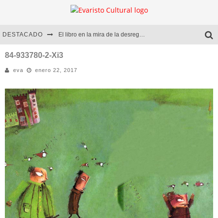
DESTACADO
El libro en la mira de la desregulación
Marcelo Rubio | El llovedor
84-933780-2-Xi3
eva
enero 22, 2017
Diego Meret | Hotel Acapulco
Alejandra Correa | La nieve