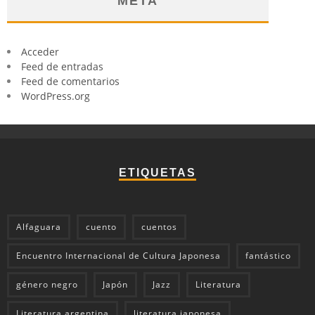
META
Acceder
Feed de entradas
Feed de comentarios
WordPress.org
ETIQUETAS
Alfaguara
cuento
cuentos
Encuentro Internacional de Cultura Japonesa
fantástico
género negro
Japón
Jazz
Literatura
Literatura argentina
literatura japonesa