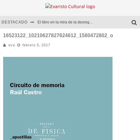
DESTACADO
El libro en la mira de la desregulación
Marcelo Rubio | El llovedor
16523122_10210627827624612_1580472802_o
eva
febrero 5, 2017
Diego Meret | Hotel Acapulco
Alejandra Correa | La nieve