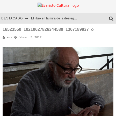
DESTACADO
El libro en la mira de la desregulación
Marcelo Rubio | El llovedor
16523550_10210627826344580_1367189937_o
eva
febrero 5, 2017
Diego Meret | Hotel Acapulco
Alejandra Correa | La nieve