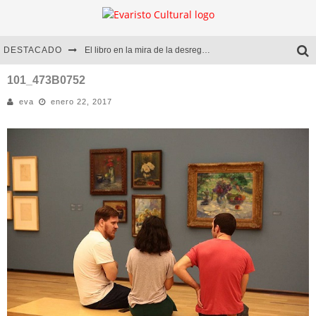
DESTACADO
El libro en la mira de la desregulación
Marcelo Rubio | El llovedor
101_473B0752
eva
enero 22, 2017
Diego Meret | Hotel Acapulco
Alejandra Correa | La nieve