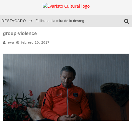
DESTACADO
El libro en la mira de la desregulación
Marcelo Rubio | El llovedor
group-violence
eva
febrero 10, 2017
Diego Meret | Hotel Acapulco
Alejandra Correa | La nieve