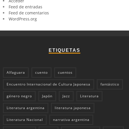
Acceder
Feed de entradas
Feed de comentarios
WordPress.org
ETIQUETAS
Alfaguara
cuento
cuentos
Encuentro Internacional de Cultura Japonesa
fantástico
género negro
Japón
Jazz
Literatura
Literatura argentina
literatura japonesa
Literatura Nacional
narrativa argentina