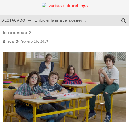
DESTACADO
El libro en la mira de la desregulación
Marcelo Rubio | El llovedor
le-nouveau-2
eva
febrero 10, 2017
Diego Meret | Hotel Acapulco
Alejandra Correa | La nieve