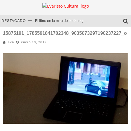
DESTACADO
El libro en la mira de la desregulación
Marcelo Rubio | El llovedor
15875191_1785591841702348_9035073297190237227_o
eva
enero 19, 2017
Diego Meret | Hotel Acapulco
Alejandra Correa | La nieve