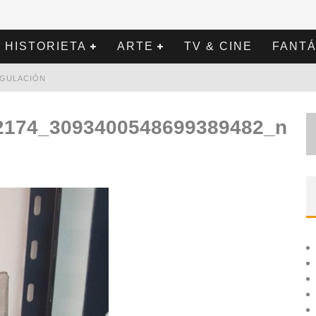
HISTORIETA
ARTE
TV & CINE
FANTÁ
REGULACIÓN
2174_3093400548699389482_n