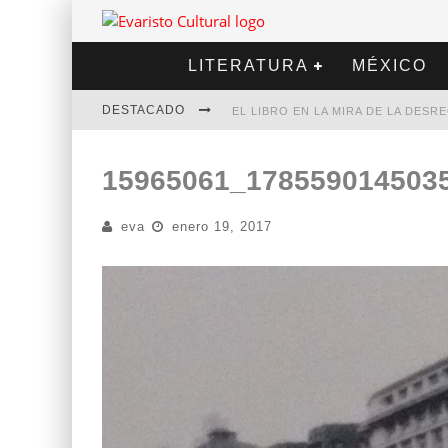
LITERATURA
MÉXICO
DESTACADO
EL LIBRO EN LA MIRA DE LA DES
MARCELO RUBIO | EL LLOVEDOR
15965061_178559014503
DIEGO MERET | HOTEL ACAPULCO
eva
enero 19, 2017
ALEJANDRA CORREA | LA NIEVE