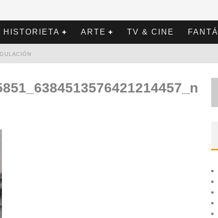
HISTORIETA
ARTE
TV & CINE
FANTÁ
REGULACIÓN
5851_6384513576421214457_n