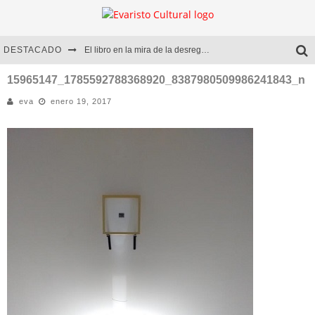
DESTACADO
El libro en la mira de la desregulación
Marcelo Rubio | El llovedor
15965147_1785592788368920_8387980509986241843_n
eva
enero 19, 2017
Diego Meret | Hotel Acapulco
Alejandra Correa | La nieve