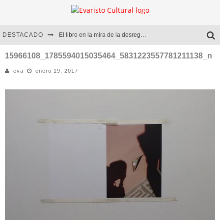
DESTACADO
El libro en la mira de la desregulación
Marcelo Rubio | El llovedor
15966108_1785594015035464_5831223557781211138_n
eva
enero 19, 2017
Diego Meret | Hotel Acapulco
Alejandra Correa | La nieve