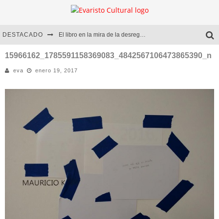
DESTACADO
El libro en la mira de la desregulación
Marcelo Rubio | El llovedor
15966162_1785591158369083_4842567106473865390_n
eva
enero 19, 2017
Diego Meret | Hotel Acapulco
Alejandra Correa | La nieve