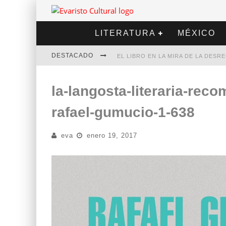
LITERATURA
MÉXICO
DESTACADO
EL LIBRO EN LA MIRA DE LA DES
MARCELO RUBIO | EL LLOVEDOR
la-langosta-literaria-reco
DIEGO MERET | HOTEL ACAPULCO
rafael-gumucio-1-638
ALEJANDRA CORREA | LA NIEVE
eva
enero 19, 2017