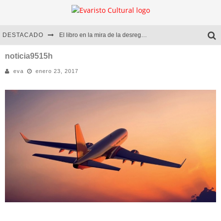
DESTACADO
El libro en la mira de la desregulación
Marcelo Rubio | El llovedor
noticia9515h
eva
enero 23, 2017
Diego Meret | Hotel Acapulco
Alejandra Correa | La nieve