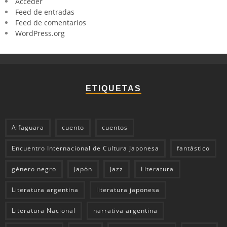
Acceder
Feed de entradas
Feed de comentarios
WordPress.org
ETIQUETAS
Alfaguara
cuento
cuentos
Encuentro Internacional de Cultura Japonesa
fantástico
género negro
Japón
Jazz
Literatura
Literatura argentina
literatura japonesa
Literatura Nacional
narrativa argentina