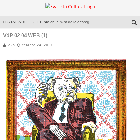
DESTACADO
El libro en la mira de la desregulación
Marcelo Rubio | El llovedor
VdP 02 04 WEB (1)
eva
febrero 24, 2017
Diego Meret | Hotel Acapulco
Alejandra Correa | La nieve