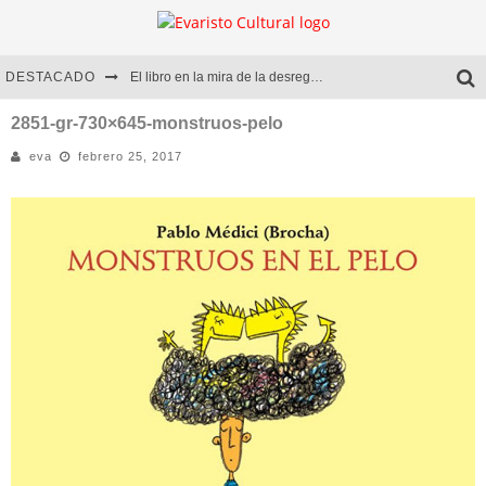
DESTACADO
El libro en la mira de la desregulación
Marcelo Rubio | El llovedor
2851-gr-730×645-monstruos-pelo
eva
febrero 25, 2017
Diego Meret | Hotel Acapulco
Alejandra Correa | La nieve