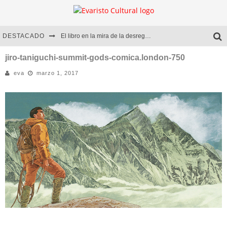
DESTACADO
El libro en la mira de la desregulación
Marcelo Rubio | El llovedor
jiro-taniguchi-summit-gods-comica.london-750
eva
marzo 1, 2017
Diego Meret | Hotel Acapulco
Alejandra Correa | La nieve