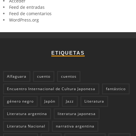
Acceder
Feed de entradas
Feed de comentarios
WordPress.org
ETIQUETAS
Alfaguara
cuento
cuentos
Encuentro Internacional de Cultura Japonesa
fantástico
género negro
Japón
Jazz
Literatura
Literatura argentina
literatura japonesa
Literatura Nacional
narrativa argentina