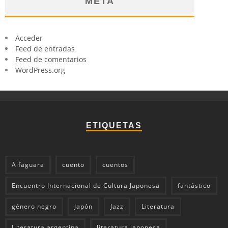
META
Acceder
Feed de entradas
Feed de comentarios
WordPress.org
ETIQUETAS
Alfaguara
cuento
cuentos
Encuentro Internacional de Cultura Japonesa
fantástico
género negro
Japón
Jazz
Literatura
Literatura argentina
literatura japonesa