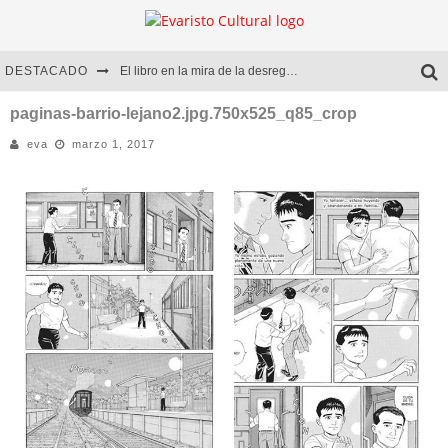
DESTACADO
El libro en la mira de la desregulación
Marcelo Rubio | El llovedor
paginas-barrio-lejano2.jpg.750x525_q85_crop
eva
marzo 1, 2017
Diego Meret | Hotel Acapulco
Alejandra Correa | La nieve