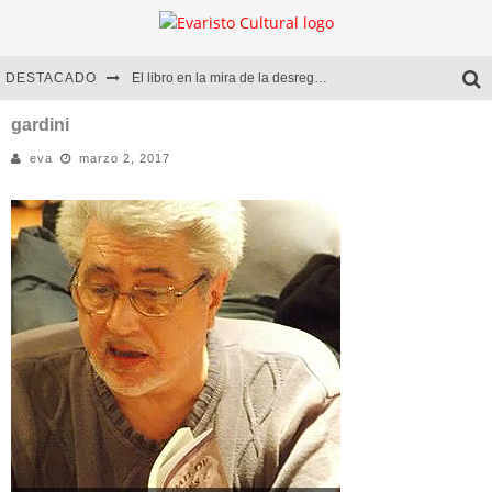
DESTACADO
El libro en la mira de la desregulación
Marcelo Rubio | El llovedor
gardini
eva
marzo 2, 2017
Diego Meret | Hotel Acapulco
Alejandra Correa | La nieve