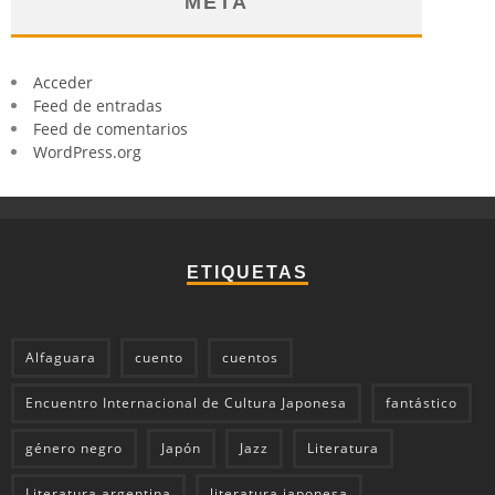
META
Acceder
Feed de entradas
Feed de comentarios
WordPress.org
ETIQUETAS
Alfaguara
cuento
cuentos
Encuentro Internacional de Cultura Japonesa
fantástico
género negro
Japón
Jazz
Literatura
Literatura argentina
literatura japonesa