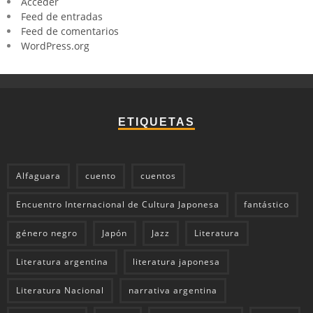
Acceder
Feed de entradas
Feed de comentarios
WordPress.org
ETIQUETAS
Alfaguara
cuento
cuentos
Encuentro Internacional de Cultura Japonesa
fantástico
género negro
Japón
Jazz
Literatura
Literatura argentina
literatura japonesa
Literatura Nacional
narrativa argentina