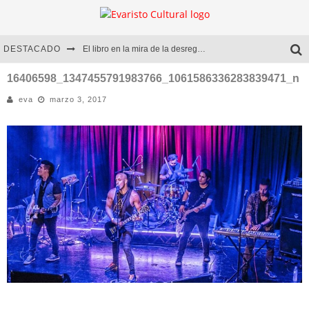
DESTACADO
El libro en la mira de la desregulación
Marcelo Rubio | El llovedor
16406598_1347455791983766_1061586336283839471_n
eva
marzo 3, 2017
Diego Meret | Hotel Acapulco
Alejandra Correa | La nieve