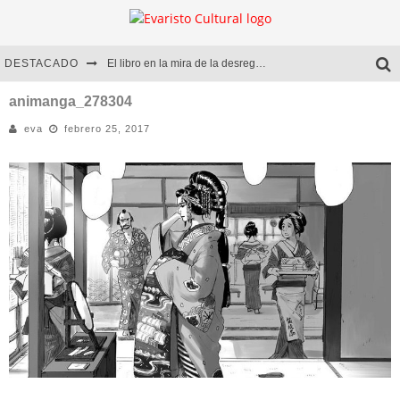
DESTACADO
El libro en la mira de la desregulación
Marcelo Rubio | El llovedor
animanga_278304
eva
febrero 25, 2017
Diego Meret | Hotel Acapulco
Alejandra Correa | La nieve