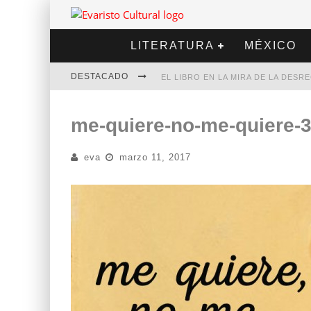
LITERATURA
MÉXICO
DESTACADO
EL LIBRO EN LA MIRA DE LA DES
MARCELO RUBIO | EL LLOVEDOR
me-quiere-no-me-quiere-
DIEGO MERET | HOTEL ACAPULCO
eva
marzo 11, 2017
ALEJANDRA CORREA | LA NIEVE