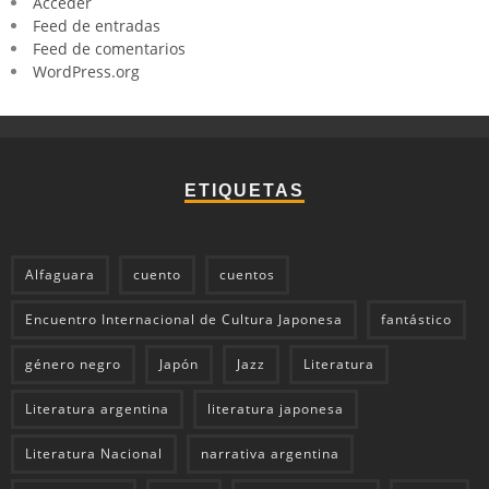
Acceder
Feed de entradas
Feed de comentarios
WordPress.org
ETIQUETAS
Alfaguara
cuento
cuentos
Encuentro Internacional de Cultura Japonesa
fantástico
género negro
Japón
Jazz
Literatura
Literatura argentina
literatura japonesa
Literatura Nacional
narrativa argentina