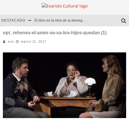
DESTACADO
El libro en la mira de la desregulación
Marcelo Rubio | El llovedor
opt_rehenes-el-amor-se-va-los-hijos-quedan (1)
eva
marzo 11, 2017
Diego Meret | Hotel Acapulco
Alejandra Correa | La nieve