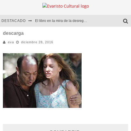
DESTACADO
El libro en la mira de la desregulación
Marcelo Rubio | El llovedor
descarga
eva
diciembre 28, 2016
Diego Meret | Hotel Acapulco
Alejandra Correa | La nieve