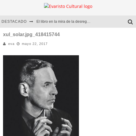
DESTACADO
El libro en la mira de la desregulación
Marcelo Rubio | El llovedor
xul_solar.jpg_418415744
eva
mayo 22, 2017
Diego Meret | Hotel Acapulco
Alejandra Correa | La nieve