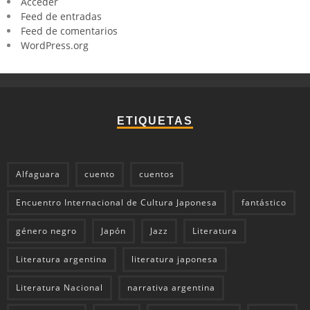
Acceder
Feed de entradas
Feed de comentarios
WordPress.org
ETIQUETAS
Alfaguara
cuento
cuentos
Encuentro Internacional de Cultura Japonesa
fantástico
género negro
Japón
Jazz
Literatura
Literatura argentina
literatura japonesa
Literatura Nacional
narrativa argentina