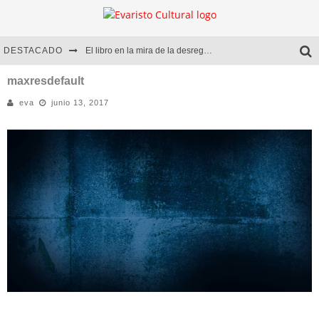
DESTACADO
El libro en la mira de la desregulación
Marcelo Rubio | El llovedor
maxresdefault
eva
junio 13, 2017
Diego Meret | Hotel Acapulco
Alejandra Correa | La nieve