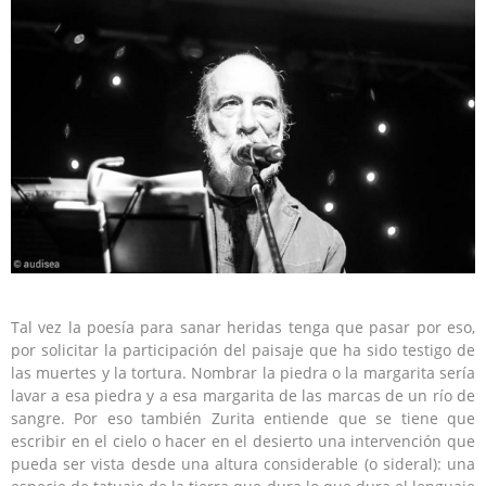
Tal vez la poesía para sanar heridas tenga que pasar por eso,
por solicitar la participación del paisaje que ha sido testigo de
las muertes y la tortura. Nombrar la piedra o la margarita sería
lavar a esa piedra y a esa margarita de las marcas de un río de
sangre. Por eso también Zurita entiende que se tiene que
escribir en el cielo o hacer en el desierto una intervención que
pueda ser vista desde una altura considerable (o sideral): una