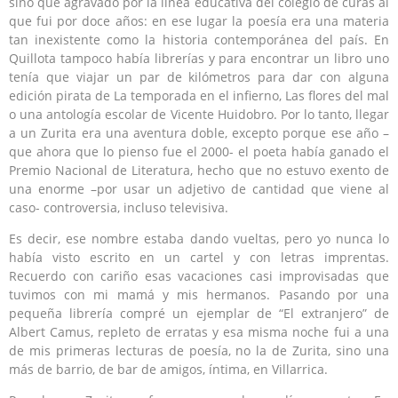
sino que agravado por la línea educativa del colegio de curas al
que fui por doce años: en ese lugar la poesía era una materia
tan inexistente como la historia contemporánea del país. En
Quillota tampoco había librerías y para encontrar un libro uno
tenía que viajar un par de kilómetros para dar con alguna
edición pirata de La temporada en el infierno, Las flores del mal
o una antología escolar de Vicente Huidobro. Por lo tanto, llegar
a un Zurita era una aventura doble, excepto porque ese año –
que ahora que lo pienso fue el 2000- el poeta había ganado el
Premio Nacional de Literatura, hecho que no estuvo exento de
una enorme –por usar un adjetivo de cantidad que viene al
caso- controversia, incluso televisiva.
Es decir, ese nombre estaba dando vueltas, pero yo nunca lo
había visto escrito en un cartel y con letras imprentas.
Recuerdo con cariño esas vacaciones casi improvisadas que
tuvimos con mi mamá y mis hermanos. Pasando por una
pequeña librería compré un ejemplar de “El extranjero” de
Albert Camus, repleto de erratas y esa misma noche fui a una
de mis primeras lecturas de poesía, no la de Zurita, sino una
más de barrio, de bar de amigos, íntima, en Villarrica.