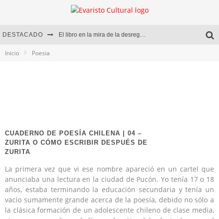
DESTACADO
El libro en la mira de la desregulación
Inicio
Poesia
Marcelo Rubio | El llovedor
Diego Meret | Hotel Acapulco
Alejandra Correa | La nieve
CUADERNO DE POESÍA CHILENA | 04 –
ZURITA O CÓMO ESCRIBIR DESPUÉS DE
ZURITA
La primera vez que vi ese nombre apareció en un cartel que
anunciaba una lectura en la ciudad de Pucón. Yo tenía 17 o 18
años, estaba terminando la educación secundaria y tenía un
vacío sumamente grande acerca de la poesía, debido no sólo a
la clásica formación de un adolescente chileno de clase media,