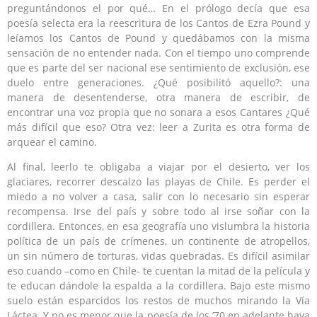
preguntándonos el por qué… En el prólogo decía que esa
poesía selecta era la reescritura de los Cantos de Ezra Pound y
leíamos los Cantos de Pound y quedábamos con la misma
sensación de no entender nada. Con el tiempo uno comprende
que es parte del ser nacional ese sentimiento de exclusión, ese
duelo entre generaciones. ¿Qué posibilitó aquello?: una
manera de desentenderse, otra manera de escribir, de
encontrar una voz propia que no sonara a esos Cantares ¿Qué
más difícil que eso? Otra vez: leer a Zurita es otra forma de
arquear el camino.
Al final, leerlo te obligaba a viajar por el desierto, ver los
glaciares, recorrer descalzo las playas de Chile. Es perder el
miedo a no volver a casa, salir con lo necesario sin esperar
recompensa. Irse del país y sobre todo al irse soñar con la
cordillera. Entonces, en esa geografía uno vislumbra la historia
política de un país de crímenes, un continente de atropellos,
un sin número de torturas, vidas quebradas. Es difícil asimilar
eso cuando –como en Chile- te cuentan la mitad de la película y
te educan dándole la espalda a la cordillera. Bajo este mismo
suelo están esparcidos los restos de muchos mirando la Vía
Láctea. Y no es menor que la poesía de los ’70 en adelante haya