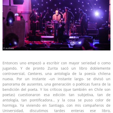
Entonces uno empezó a escribir con mayor seriedad o como
jugando. Y de pronto Zurita sacó un libro doblemente
controversial,
Cantares
, una antología de la poesía chilena
nueva. Por un instante –un instante largo- se divisó un
panorama de ausentes, una generación o poéticas fuera de la
bendición del poeta. Y los críticos (que también en Chile son
poetas) cuestionaron esa edición tan subjetiva, tan de
antología, tan pontificadora… y la cosa se puso color de
hormiga. Ya viviendo en Santiago, con mis compañeros de
Universidad, discutimos tardes enteras ese libro,