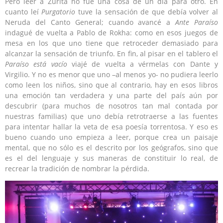
Pero leer a Zurita no fue una cosa de un día para otro. En
cuanto leí
Purgatorio
tuve la sensación de que debía volver al
Neruda del Canto General; cuando avancé a
Ante Paraíso
indagué de vuelta a Pablo de Rokha: como en esos juegos de
mesa en los que uno tiene que retroceder demasiado para
alcanzar la sensación de triunfo. En fin, al pisar en el tablero el
Paraíso está vacío
viajé de vuelta a vérmelas con Dante y
Virgilio. Y no es menor que uno –al menos yo- no pudiera leerlo
como leen los niños, sino que al contrario, hay en esos libros
una emoción tan verdadera y una parte del país aún por
descubrir (para muchos de nosotros tan mal contada por
nuestras familias) que uno debía retrotraerse a las fuentes
para intentar hallar la veta de esa poesía torrentosa. Y eso es
bueno cuando uno empieza a leer, porque crea un paisaje
mental, que no sólo es el descrito por los geógrafos, sino que
es el del lenguaje y sus maneras de constituir lo real, de
recrear la tradición de nombrar la pérdida.