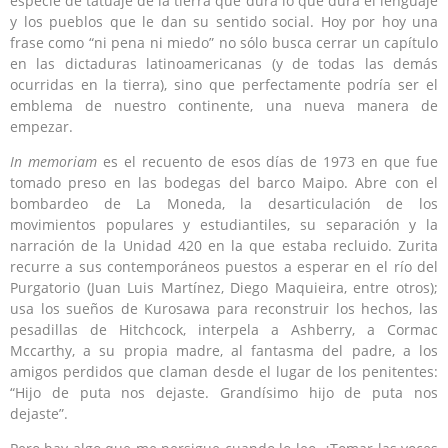
especie de tatuaje de la tierra que dura lo que dura el lenguaje
y los pueblos que le dan su sentido social. Hoy por hoy una
frase como “ni pena ni miedo” no sólo busca cerrar un capítulo
en las dictaduras latinoamericanas (y de todas las demás
ocurridas en la tierra), sino que perfectamente podría ser el
emblema de nuestro continente, una nueva manera de
empezar.
In memoriam
es el recuento de esos días de 1973 en que fue
tomado preso en las bodegas del barco Maipo. Abre con el
bombardeo de La Moneda, la desarticulación de los
movimientos populares y estudiantiles, su separación y la
narración de la Unidad 420 en la que estaba recluido. Zurita
recurre a sus contemporáneos puestos a esperar en el río del
Purgatorio (Juan Luis Martínez, Diego Maquieira, entre otros);
usa los sueños de Kurosawa para reconstruir los hechos, las
pesadillas de Hitchcock, interpela a Ashberry, a Cormac
Mccarthy, a su propia madre, al fantasma del padre, a los
amigos perdidos que claman desde el lugar de los penitentes:
“Hijo de puta nos dejaste. Grandísimo hijo de puta nos
dejaste”.