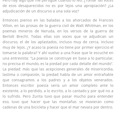
Pero hay algo que me persigue cuando lo leo. ¿Tomar las voces
de esos desaparecidos no es por lejos una apropiación? ¿La
adjudicación de un discurso a una sola voz?
Entonces pienso en las baladas a los ahorcados de Francois
Villon, en las prosas de la guerra civil de Walt Whitman, en los
poemas mineros de Neruda, en los versos de la guerra de
Bertolt Brecht. Todas ellas son voces que se adjudican un
discurso, el de los aplastados, incluso muy de cerca, incluso
muy de lejos. ¿Y acaso la poesía no tiene por primer ejercicio el
tomarse la palabra? Y ahí vuelvo a una frase que le escuché en
una entrevista: “La poesía se construye en base a lo particular,
no precisa el mundo, es la piedad por cada detalle del mundo”.
La piedad: más que las acepciones generales de misericordia,
lastima o compasión, la piedad habla de un amor entrañable
que consagramos a los padres y a los objetos venerados.
Entonces escribir poesía sería un amor completo ante lo
existente, a lo perdido, a lo escrito, a lo cantado y por qué no a
lo sufrido. Pero Zurita tuvo que pasar mucho para entender
eso, tuvo que hacer que las montañas se movieran como
cadenas de una bicicleta y hacer que el mar nevara por dentro.