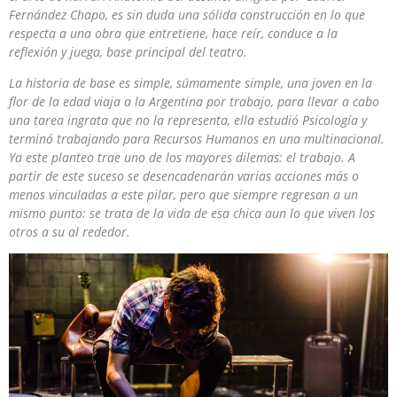
Fernández Chapo, es sin duda una sólida construcción en lo que
respecta a una obra que entretiene, hace reír, conduce a la
reflexión y juega, base principal del teatro.
La historia de base es simple, súmamente simple, una joven en la
flor de la edad viaja a la Argentina por trabajo, para llevar a cabo
una tarea ingrata que no la representa, ella estudió Psicología y
terminó trabajando para Recursos Humanos en una multinacional.
Ya este planteo trae uno de los mayores dilemas: el trabajo. A
partir de este suceso se desencadenarán varias acciones más o
menos vinculadas a este pilar, pero que siempre regresan a un
mismo punto: se trata de la vida de esa chica aun lo que viven los
otros a su al rededor.