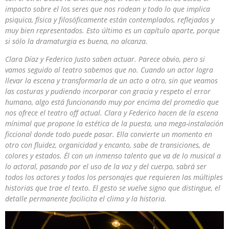
impacto sobre el los seres que nos rodean y todo lo que implica
psiquica, física y filosóficamente están contemplados, reflejados y
muy bien representados. Esto último es un capítulo aparte, porque
si sólo la dramaturgia es buena, no alcanza.
Clara Díaz y Federico Justo saben actuar. Parece obvio, pero si
vamos seguido al teatro sabemos que no. Cuando un actor logra
llevar la escena y transformarla de un acto a otro, sin que veamos
las costuras y pudiendo incorporar con gracia y respeto el error
humano, algo está funcionando muy por encima del promedio que
nos ofrece el teatro off actual. Clara y Federico hacen de la escena
mínimal que propone la estética de la puesta, una mega-instalación
ficcional donde todo puede pasar. Ella convierte un momento en
otro con fluidez, organicidad y encanto, sabe de transiciones, de
colores y estados. Él con un inmenso talento que va de lo musical a
lo actoral, pasando por el uso de la voz y del cuerpo, sabrá ser
todos los actores y todos los personajes que requieren las múltiples
historias que trae el texto. El gesto se vuelve signo que distingue, el
detalle permanente facilicita el clima y la historia.