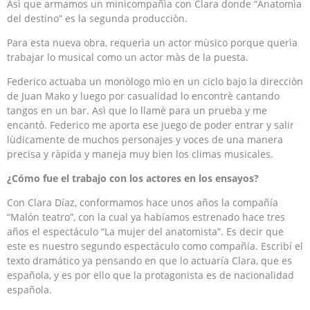
Asì que armamos un minicompañìa con Clara donde “Anatomìa
del destino” es la segunda producciòn.
Para esta nueva obra, requerìa un actor mùsico porque querìa
trabajar lo musical como un actor màs de la puesta.
Federico actuaba un monòlogo mìo en un ciclo bajo la direcciòn
de Juan Mako y luego por casualidad lo encontrè cantando
tangos en un bar. Asì que lo llamè para un prueba y me
encantò. Federico me aporta ese juego de poder entrar y salir
lùdicamente de muchos personajes y voces de una manera
precisa y ràpida y maneja muy bien los climas musicales.
¿Cómo fue el trabajo con los actores en los ensayos?
Con Clara Díaz, conformamos hace unos años la compañía
“Malón teatro”, con la cual ya habíamos estrenado hace tres
años el espectáculo “La mujer del anatomista”. Es decir que
este es nuestro segundo espectáculo como compañía. Escribí el
texto dramático ya pensando en que lo actuaría Clara, que es
española, y es por ello que la protagonista es de nacionalidad
española.