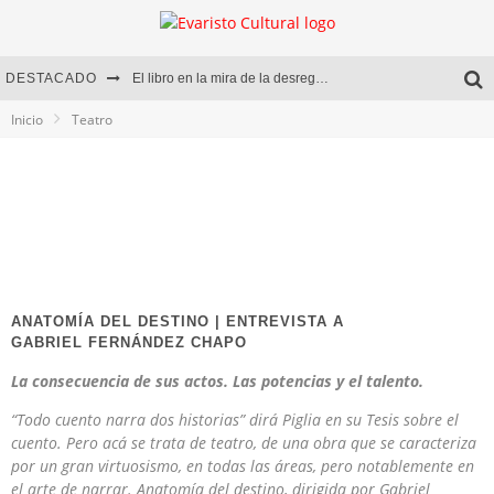
DESTACADO
El libro en la mira de la desregulación
Inicio
Teatro
Marcelo Rubio | El llovedor
Diego Meret | Hotel Acapulco
Alejandra Correa | La nieve
ANATOMÍA DEL DESTINO | ENTREVISTA A
GABRIEL FERNÁNDEZ CHAPO
La consecuencia de sus actos. Las potencias y el talento.
“Todo cuento narra dos historias” dirá Piglia en su Tesis sobre el
cuento. Pero acá se trata de teatro, de una obra que se caracteriza
por un gran virtuosismo, en todas las áreas, pero notablemente en
el arte de narrar. Anatomía del destino, dirigida por Gabriel