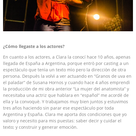
¿Cómo llegaste a los actores?
En cuanto a los actores, a Clara la conocí hace 10 años, apenas
llegada de España a Argentina, porque entrò por casting a un
espectàculo que tenìa un texto mìo pero la direcciòn de otra
persona. Despuès la volvì a ver actuando en “Granos de uva en
el paladar” de Susana Hornos y cuando hace 4 años emprendì
la producciòn de mi obra anterior “La mujer del anatomista” y
necesitaba una actriz que hablara en “español” me acordè de
ella y la convoquè. Y trabajamos muy bien juntos y estuvimos
tres años haciendo sin parar ese espectàculo por toda
Argentina y España. Clara me aporta dos condiciones que yo
valoro y necesito para mis puestas: saber decir y cuidar el
texto; y construir y generar emociòn.