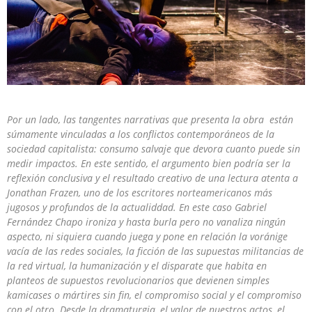
Por un lado, las tangentes narrativas que presenta la obra están
súmamente vinculadas a los conflictos contemporáneos de la
sociedad capitalista: consumo salvaje que devora cuanto puede sin
medir impactos. En este sentido, el argumento bien podría ser la
reflexión conclusiva y el resultado creativo de una lectura atenta a
Jonathan Frazen, uno de los escritores norteamericanos más
jugosos y profundos de la actualiddad. En este caso Gabriel
Fernández Chapo ironiza y hasta burla pero no vanaliza ningún
aspecto, ni siquiera cuando juega y pone en relación la voránige
vacía de las redes sociales, la ficción de las supuestas militancias de
la red virtual, la humanización y el disparate que habita en
planteos de supuestos revolucionarios que devienen simples
kamicases o mártires sin fin, el compromiso social y el compromiso
con el otro. Desde la dramaturgia, el valor de nuestros actos, el