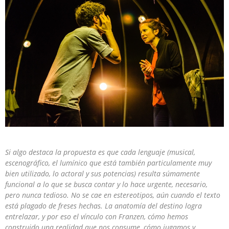
Si algo destaca la propuesta es que cada lenguaje (musical,
escenográfico, el lumínico que está también particulamente muy
bien utilizado, lo actoral y sus potencias) resulta súmamente
funcional a lo que se busca contar y lo hace urgente, necesario,
pero nunca tedioso. No se cae en estereotipos, aún cuando el texto
está plagado de freses hechas. La anatomía del destino logra
entrelazar, y por eso el vínculo con Franzen, cómo hemos
construido una realidad que nos consume, cómo jugamos y