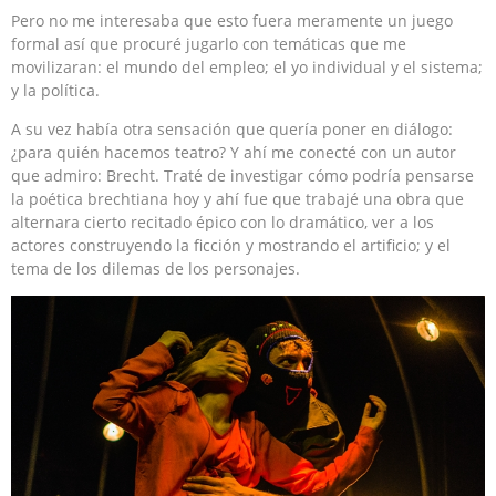
Pero no me interesaba que esto fuera meramente un juego
formal así que procuré jugarlo con temáticas que me
movilizaran: el mundo del empleo; el yo individual y el sistema;
y la política.
A su vez había otra sensación que quería poner en diálogo:
¿para quién hacemos teatro? Y ahí me conecté con un autor
que admiro: Brecht. Traté de investigar cómo podría pensarse
la poética brechtiana hoy y ahí fue que trabajé una obra que
alternara cierto recitado épico con lo dramático, ver a los
actores construyendo la ficción y mostrando el artificio; y el
tema de los dilemas de los personajes.