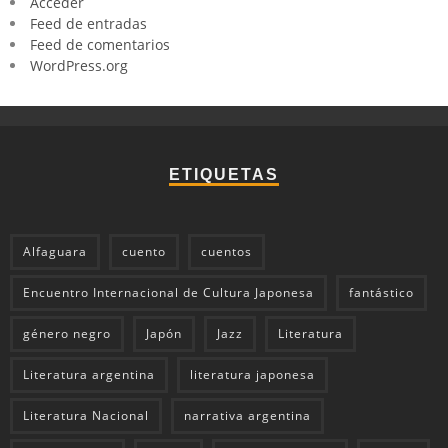
Acceder
Feed de entradas
Feed de comentarios
WordPress.org
ETIQUETAS
Alfaguara
cuento
cuentos
Encuentro Internacional de Cultura Japonesa
fantástico
género negro
Japón
Jazz
Literatura
Literatura argentina
literatura japonesa
Literatura Nacional
narrativa argentina