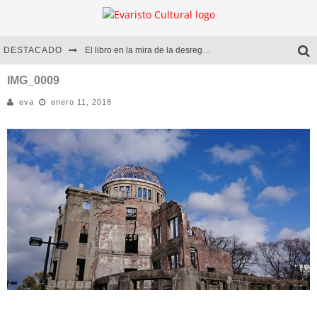
DESTACADO
El libro en la mira de la desregulación
Marcelo Rubio | El llovedor
IMG_0009
eva
enero 11, 2018
Diego Meret | Hotel Acapulco
Alejandra Correa | La nieve