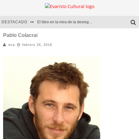
DESTACADO
El libro en la mira de la desregulación
Marcelo Rubio | El llovedor
Pablo Colacrai
eva
febrero 26, 2018
Diego Meret | Hotel Acapulco
Alejandra Correa | La nieve