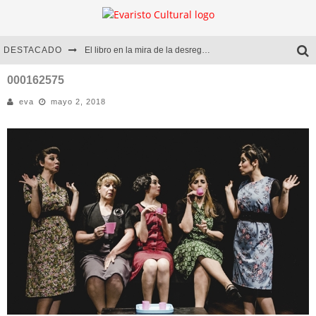
DESTACADO
El libro en la mira de la desregulación
Marcelo Rubio | El llovedor
000162575
eva
mayo 2, 2018
Diego Meret | Hotel Acapulco
Alejandra Correa | La nieve