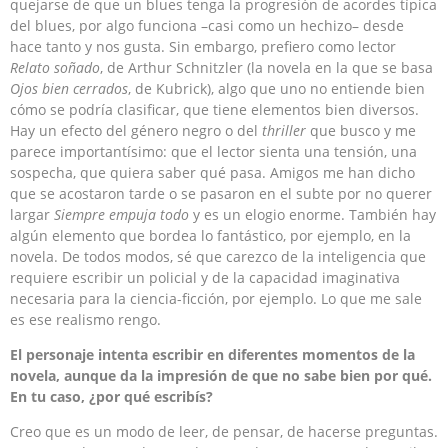
quejarse de que un blues tenga la progresión de acordes típica
del blues, por algo funciona –casi como un hechizo– desde
hace tanto y nos gusta. Sin embargo, prefiero como lector
Relato soñado
, de Arthur Schnitzler (la novela en la que se basa
Ojos bien cerrados
, de Kubrick), algo que uno no entiende bien
cómo se podría clasificar, que tiene elementos bien diversos.
Hay un efecto del género negro o del
thriller
que busco y me
parece importantísimo: que el lector sienta una tensión, una
sospecha, que quiera saber qué pasa. Amigos me han dicho
que se acostaron tarde o se pasaron en el subte por no querer
largar
Siempre empuja todo
y es un elogio enorme. También hay
algún elemento que bordea lo fantástico, por ejemplo, en la
novela. De todos modos, sé que carezco de la inteligencia que
requiere escribir un policial y de la capacidad imaginativa
necesaria para la ciencia-ficción, por ejemplo. Lo que me sale
es ese realismo rengo.
El personaje intenta escribir en diferentes momentos de la
novela, aunque da la impresión de que no sabe bien por qué.
En tu caso, ¿por qué escribís?
Creo que es un modo de leer, de pensar, de hacerse preguntas.