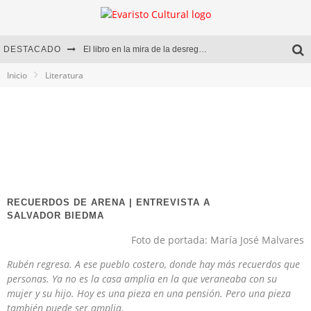
DESTACADO
El libro en la mira de la desregulación
Inicio
Literatura
Marcelo Rubio | El llovedor
Diego Meret | Hotel Acapulco
Alejandra Correa | La nieve
RECUERDOS DE ARENA | ENTREVISTA A
SALVADOR BIEDMA
Foto de portada: María José Malvares
Rubén regresa. A ese pueblo costero, donde hay más recuerdos que
personas. Ya no es la casa amplia en la que veraneaba con su
mujer y su hijo. Hoy es una pieza en una pensión. Pero una pieza
también puede ser amplia.