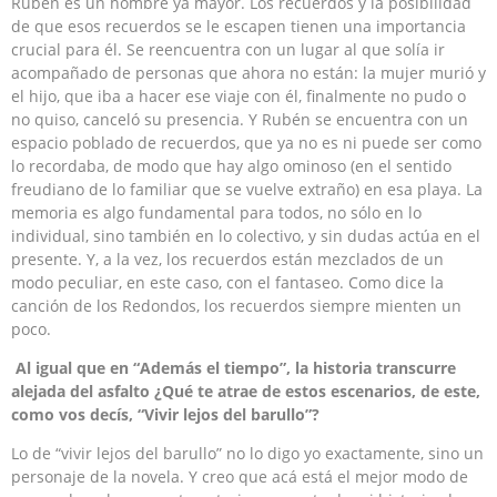
Rubén es un hombre ya mayor. Los recuerdos y la posibilidad
de que esos recuerdos se le escapen tienen una importancia
crucial para él. Se reencuentra con un lugar al que solía ir
acompañado de personas que ahora no están: la mujer murió y
el hijo, que iba a hacer ese viaje con él, finalmente no pudo o
no quiso, canceló su presencia. Y Rubén se encuentra con un
espacio poblado de recuerdos, que ya no es ni puede ser como
lo recordaba, de modo que hay algo ominoso (en el sentido
freudiano de lo familiar que se vuelve extraño) en esa playa. La
memoria es algo fundamental para todos, no sólo en lo
individual, sino también en lo colectivo, y sin dudas actúa en el
presente. Y, a la vez, los recuerdos están mezclados de un
modo peculiar, en este caso, con el fantaseo. Como dice la
canción de los Redondos, los recuerdos siempre mienten un
poco.
Al igual que en “Además el tiempo”, la historia transcurre
alejada del asfalto ¿Qué te atrae de estos escenarios, de este,
como vos decís, “Vivir lejos del barullo”?
Lo de “vivir lejos del barullo” no lo digo yo exactamente, sino un
personaje de la novela. Y creo que acá está el mejor modo de