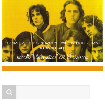
CANTAR PARA UNA GENERACIÓN FUMIGADA | ENTREVISTA A
JULIÁN DELGADO
Candelita Gomez
abril 4, 2017
BORGES Y LOS CLÁSICOS | CARLOS GAMERRO
Evaristo Cultural
octubre 24, 2016