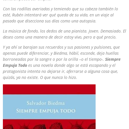
Con las rodillas averiadas y temiendo que su cabeza también lo
esté, Rubén intentará ver qué queda de su vida, en un viaje al
pasado que disecciona sus días como una autopsia.
La música de fondo, los dedos de una pianista. Joven. Demasiado. El
deseo como una manera de decir estoy vivo, pero a qué precio.
Y ya ahí se barajan sus recuerdos y sus pasiones y pulsiones, que
apenas puede diferenciar, y Biedma, hábil, esconde, deja huellas
borroneadas por la sangre o por la orilla –o el tiempo-.
Siempre
Empuja Todo
es una novela donde algo se está escapando y el
protagonista intenta no dejarse ir, aferrarse a alguna cosa que,
quizás, ya no existe. O que nunca lo hizo.