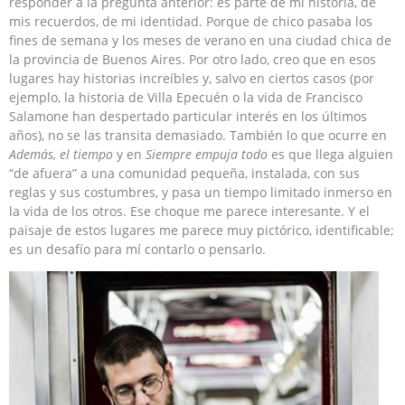
responder a la pregunta anterior: es parte de mi historia, de
mis recuerdos, de mi identidad. Porque de chico pasaba los
fines de semana y los meses de verano en una ciudad chica de
la provincia de Buenos Aires. Por otro lado, creo que en esos
lugares hay historias increíbles y, salvo en ciertos casos (por
ejemplo, la historia de Villa Epecuén o la vida de Francisco
Salamone han despertado particular interés en los últimos
años), no se las transita demasiado. También lo que ocurre en
Además, el tiempo
y en
Siempre empuja todo
es que llega alguien
“de afuera” a una comunidad pequeña, instalada, con sus
reglas y sus costumbres, y pasa un tiempo limitado inmerso en
la vida de los otros. Ese choque me parece interesante. Y el
paisaje de estos lugares me parece muy pictórico, identificable;
es un desafío para mí contarlo o pensarlo.