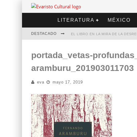
LITERATURA
MÉXICO
DESTACADO
EL LIBRO EN LA MIRA DE LA DES
MARCELO RUBIO | EL LLOVEDOR
portada_vetas-profundas
DIEGO MERET | HOTEL ACAPULCO
aramburu_201903011703
ALEJANDRA CORREA | LA NIEVE
eva
mayo 17, 2019