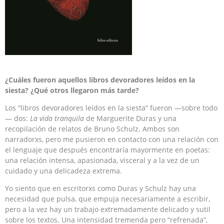
¿Cuáles fueron aquellos libros devoradores leídos en la
siesta? ¿Qué otros llegaron más tarde?
Los “libros devoradores leídos en la siesta” fueron —sobre todo
— dos:
La vida tranquila
de Marguerite Duras y una
recopilación de relatos de Bruno Schulz. Ambos son
narradorxs, pero me pusieron en contacto con una relación con
el lenguaje que después encontraría mayormente en poetas:
una relación intensa, apasionada, visceral y a la vez de un
cuidado y una delicadeza extrema.
Yo siento que en escritorxs como Duras y Schulz hay una
necesidad que pulsa, que empuja necesariamente a escribir,
pero a la vez hay un trabajo extremadamente delicado y sutil
sobre los textos. Una intensidad tremenda pero “refrenada”,