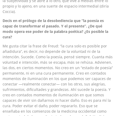
la subjetividad y se abre a lo otro, que vive a medias entre lo
propio y lo ajeno, en una suerte de espacio intermedial (diría
Coccia).
Decís en el prólogo de la desobediencia que “la poesía es
capaz de transformar el pasado. Y el presente”. ¿De qué
modo opera ese poder de la palabra poética? ¿Es posible la
cura?
Me gusta citar la frase de Freud: “la cura solo es posible por
añadidura”, es decir, no depende de la voluntad ni de la
intención. Sucede. Como la poesía, pensé siempre. Cuanta más
voluntad e intención, más se escapa, más se rehúsa. Advienen,
las dos, en ciertos momentos. No creo en un “estado de poesía”
permanente, ni en una cura permanente. Creo en contados
momentos de iluminación en los que podemos ser capaces de
conectar —realmente conectar— con lxs otrxs, sus alegrías,
sufrimientos, dificultades y grandezas. Ahí sucede la poesía. Y
creo en contados momentos de iluminación en que somos
capaces de vivir sin dañarnos ni hacer daño. Eso es para mí la
cura. Poder evitar el daño, poder repararlo. Eso que se
enseñaba en los comienzos de la medicina occidental como