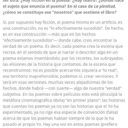
ser otra. ¿Hay ficción en la poesía? ¿Hay teatro? ¿Dónde nace
el sujeto que enuncia el poema? En el caso de
La plenitud
,
¿cómo se constituye ese “nosotros” que sostiene el libro?
Sí, por supuesto hay ficción, el poema mismo es un artificio, es
una construcción, no es “lo efectivamente sucedido”. De hecho,
es en esa construcción —más que en los hechos
“efectivamente sucedidos”— donde cabe, creo, encontrar la
verdad de un poema. Es decir, cada poema crea la escena que
recrea, en el sentido de que al narrar o describir algo en un
poema estamos inventándolo: por los recortes, los subrayados,
las elisiones de la historia que contamos, de la escena que
reconstruimos: no es posible acercarnos siquiera a “lo real”,
ese territorio inaprehensible, podemos sí, crear versiones. Y
será en esas versiones, muchas veces alejadísimas de los
hechos, donde habrá —con suerte— algo de nuestra “verdad”
subjetiva. En los poemas sobre películas esto está (disculpá la
metáfora cinematográfica obvia) “en primer plano”: las historias
que cuentan los poemas ya no son las historias que el Yo ha
experimentado, ya no rige esa especie de convención (falsa)
acerca de que los poemas hablan siempre de lo que le ha
pasado al propio Yo. Hay una voz en estos poemas (prefiero