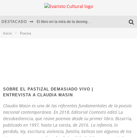
DESTACADO
El libro en la mira de la desregulación
Inicio
Poesia
Marcelo Rubio | El llovedor
Diego Meret | Hotel Acapulco
Alejandra Correa | La nieve
SOBRE EL PASTIZAL DEMASIADO VIVO |
ENTREVISTA A CLAUDIA MASIN
Claudia Masin es una de las referentes fundamentales de la poesía
nacional contemporánea. En 2018, Editorial Contexto editó
La
desobediencia
, que reúne poemas desde su primer libro,
Bizarría
,
publicado en 1997, hasta
La siesta
, de 2016.
La infancia, lo
perdido, ley, escritura, violencia, familia, belleza son algunos de los