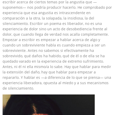
escribir acerca de ciertos temas por la angustia que —
suponemos— nos podría producir hacerlo. He comprobado por
experiencia que esa angustia es intrascendente en
comparación a la otra, la solapada, la insidiosa, la del
silenciamiento. Escribir un poema es liberador, no es una
experiencia de dolor sino un acto de desobediencia frente al
dolor, que cuando llega de verdad nos acalla completamente.
Empezar a escribir es empezar a hablar acerca de algo y
cuando un sobreviviente habla es cuando empieza a ser un
sobreviviente. Antes no sabemos si efectivamente ha
sobrevivido, qué daños ha habido, qué de él o de ella se ha
quedado varado en la experiencia de extremo sufrimiento.
Antes, ni él ni ella mismo/a lo sabe. Hay que hablar para medir
la extensión del daño, hay que hablar para empezar a
repararlo. Y hablar es —a diferencia de lo que se piensa— una
experiencia liberadora, opuesta al miedo y a sus mecanismos
de silenciamiento.