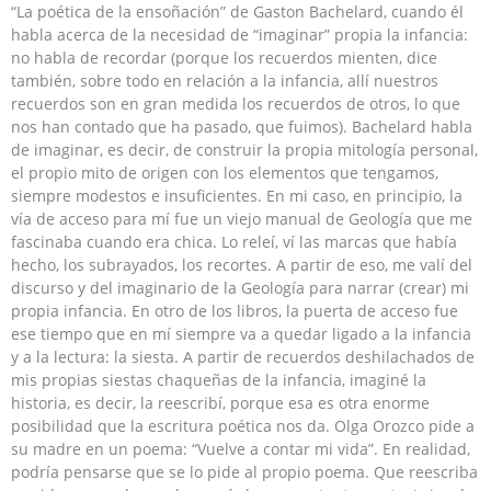
“La poética de la ensoñación” de Gaston Bachelard, cuando él
habla acerca de la necesidad de “imaginar” propia la infancia:
no habla de recordar (porque los recuerdos mienten, dice
también, sobre todo en relación a la infancia, allí nuestros
recuerdos son en gran medida los recuerdos de otros, lo que
nos han contado que ha pasado, que fuimos). Bachelard habla
de imaginar, es decir, de construir la propia mitología personal,
el propio mito de origen con los elementos que tengamos,
siempre modestos e insuficientes. En mi caso, en principio, la
vía de acceso para mí fue un viejo manual de Geología que me
fascinaba cuando era chica. Lo releí, ví las marcas que había
hecho, los subrayados, los recortes. A partir de eso, me valí del
discurso y del imaginario de la Geología para narrar (crear) mi
propia infancia. En otro de los libros, la puerta de acceso fue
ese tiempo que en mí siempre va a quedar ligado a la infancia
y a la lectura: la siesta. A partir de recuerdos deshilachados de
mis propias siestas chaqueñas de la infancia, imaginé la
historia, es decir, la reescribí, porque esa es otra enorme
posibilidad que la escritura poética nos da. Olga Orozco pide a
su madre en un poema: “Vuelve a contar mi vida”. En realidad,
podría pensarse que se lo pide al propio poema. Que reescriba