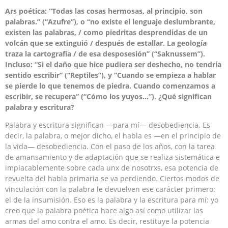
Ars poética: “Todas las cosas hermosas, al principio, son
palabras.” (“Azufre”), o “no existe el lenguaje deslumbrante,
existen las palabras, / como piedritas desprendidas de un
volcán que se extinguió / después de estallar. La geología
traza la cartografía / de esa desposesión” (“Saknussem”).
Incluso: “Si el daño que hice pudiera ser deshecho, no tendría
sentido escribir” (“Reptiles”), y “Cuando se empieza a hablar
se pierde lo que tenemos de piedra. Cuando comenzamos a
escribir, se recupera” (“Cómo los yuyos…”). ¿Qué significan
palabra y escritura?
Palabra y escritura significan —para mí— desobediencia. Es
decir, la palabra, o mejor dicho, el habla es —en el principio de
la vida— desobediencia. Con el paso de los años, con la tarea
de amansamiento y de adaptación que se realiza sistemática e
implacablemente sobre cada unx de nosotrxs, esa potencia de
revuelta del habla primaria se va perdiendo. Ciertos modos de
vinculación con la palabra le devuelven ese carácter primero:
el de la insumisión. Eso es la palabra y la escritura para mí: yo
creo que la palabra poética hace algo así como utilizar las
armas del amo contra el amo. Es decir, restituye la potencia