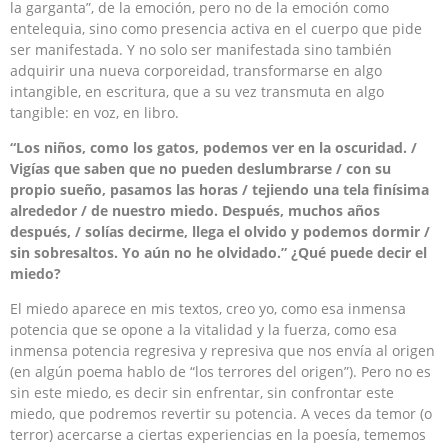
la garganta”, de la emoción, pero no de la emoción como
entelequia, sino como presencia activa en el cuerpo que pide
ser manifestada. Y no solo ser manifestada sino también
adquirir una nueva corporeidad, transformarse en algo
intangible, en escritura, que a su vez transmuta en algo
tangible: en voz, en libro.
“Los niños, como los gatos, podemos ver en la oscuridad. /
Vigías que saben que no pueden deslumbrarse / con su
propio sueño, pasamos las horas / tejiendo una tela finísima
alrededor / de nuestro miedo. Después, muchos años
después, / solías decirme, llega el olvido y podemos dormir /
sin sobresaltos. Yo aún no he olvidado.” ¿Qué puede decir el
miedo?
El miedo aparece en mis textos, creo yo, como esa inmensa
potencia que se opone a la vitalidad y la fuerza, como esa
inmensa potencia regresiva y represiva que nos envía al origen
(en algún poema hablo de “los terrores del origen”). Pero no es
sin este miedo, es decir sin enfrentar, sin confrontar este
miedo, que podremos revertir su potencia. A veces da temor (o
terror) acercarse a ciertas experiencias en la poesía, tememos