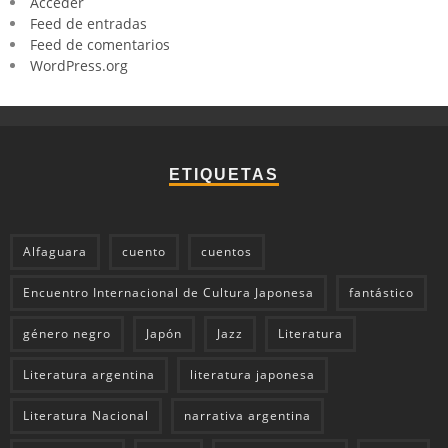
Acceder
Feed de entradas
Feed de comentarios
WordPress.org
ETIQUETAS
Alfaguara
cuento
cuentos
Encuentro Internacional de Cultura Japonesa
fantástico
género negro
Japón
Jazz
Literatura
Literatura argentina
literatura japonesa
Literatura Nacional
narrativa argentina