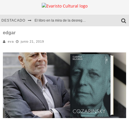
DESTACADO
El libro en la mira de la desregulación
Marcelo Rubio | El llovedor
edgar
eva
junio 21, 2019
Diego Meret | Hotel Acapulco
Alejandra Correa | La nieve