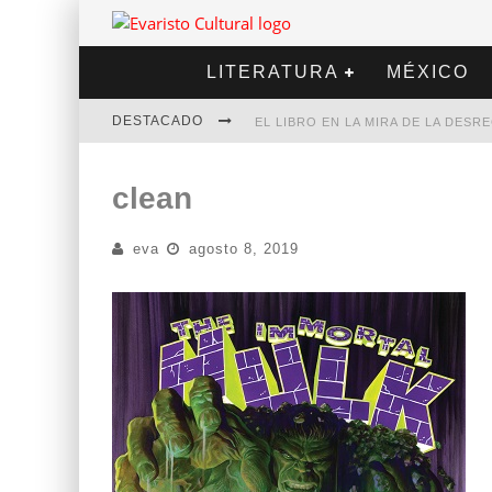
LITERATURA
MÉXICO
DESTACADO
EL LIBRO EN LA MIRA DE LA DES
MARCELO RUBIO | EL LLOVEDOR
clean
DIEGO MERET | HOTEL ACAPULCO
eva
agosto 8, 2019
ALEJANDRA CORREA | LA NIEVE