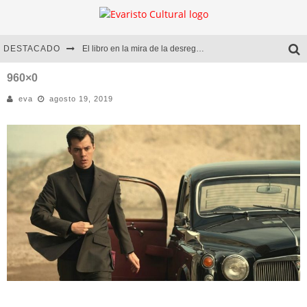
DESTACADO
El libro en la mira de la desregulación
Marcelo Rubio | El llovedor
960×0
eva
agosto 19, 2019
Diego Meret | Hotel Acapulco
Alejandra Correa | La nieve