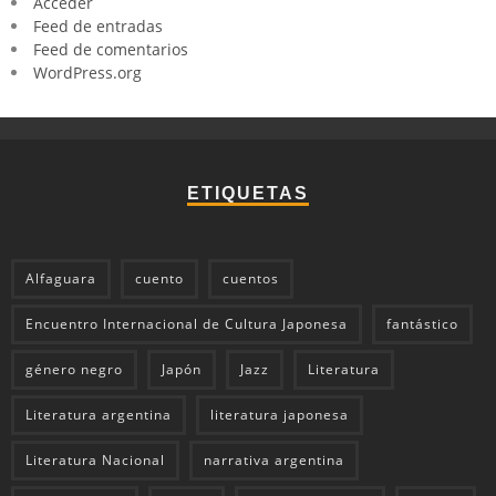
Acceder
Feed de entradas
Feed de comentarios
WordPress.org
ETIQUETAS
Alfaguara
cuento
cuentos
Encuentro Internacional de Cultura Japonesa
fantástico
género negro
Japón
Jazz
Literatura
Literatura argentina
literatura japonesa
Literatura Nacional
narrativa argentina