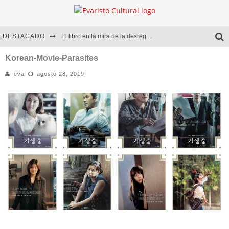
DESTACADO
El libro en la mira de la desregulación
Marcelo Rubio | El llovedor
Korean-Movie-Parasites
eva
agosto 28, 2019
Diego Meret | Hotel Acapulco
Alejandra Correa | La nieve